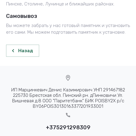
Пинске, Столине, Лунинце и ближайших районах.
Самовывоз
Вы можете забрать у нас готовый памятник и установить
его сами. Мы можем подготавить памятник к установке.
Назад
ИП Марцинкевич Денис Казимирович УНП 291467182
225730 Брестская обл. Пинский рн. дПинковичи Ул.
Вишневая д.8 ООО "Паритетбанк" БИК POISBY2X р/с
BY06POIS30130163377201933001
+375291298309