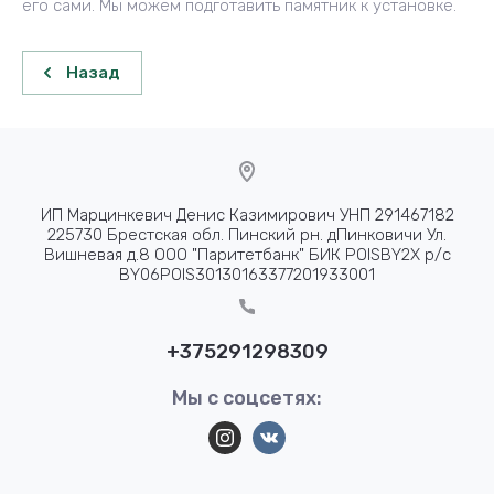
его сами. Мы можем подготавить памятник к установке.
Назад
ИП Марцинкевич Денис Казимирович УНП 291467182
225730 Брестская обл. Пинский рн. дПинковичи Ул.
Вишневая д.8 ООО "Паритетбанк" БИК POISBY2X р/с
BY06POIS30130163377201933001
+375291298309
Мы с соцсетях: